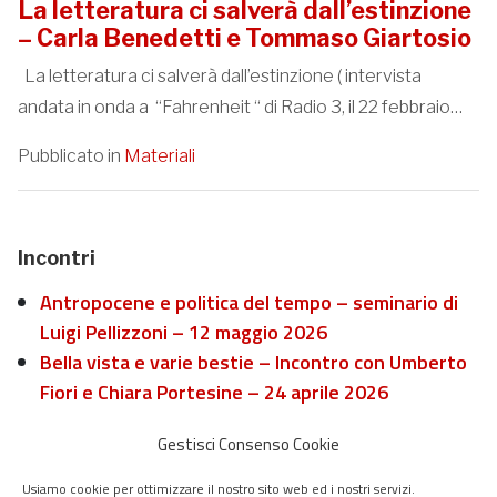
La letteratura ci salverà dall’estinzione
– Carla Benedetti e Tommaso Giartosio
La letteratura ci salverà dall’estinzione ( intervista
andata in onda a “Fahrenheit “ di Radio 3, il 22 febbraio…
Pubblicato in
Materiali
Incontri
Antropocene e politica del tempo – seminario di
Luigi Pellizzoni – 12 maggio 2026
Bella vista e varie bestie – Incontro con Umberto
Fiori e Chiara Portesine – 24 aprile 2026
Il fascismo e la specie folle – Un incontro con
Gestisci Consenso Cookie
Roberto Esposito e Antonio Moresco – 20 marzo
2026
Usiamo cookie per ottimizzare il nostro sito web ed i nostri servizi.