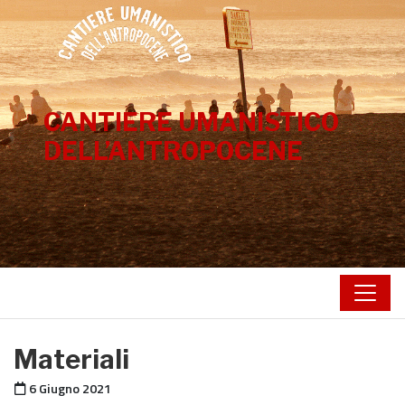
Vai al contenuto
CANTIERE UMANISTICO
DELL’ANTROPOCENE
Materiali
Pubblicato il
6 Giugno 2021