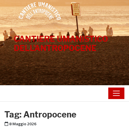
Vai al contenuto
CANTIERE UMANISTICO
DELL’ANTROPOCENE
Tag:
Antropocene
Pubblicato il
8 Maggio 2026