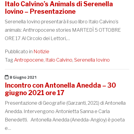
Italo Calvino’s Animals di Serenella
Iovino – Presentazione
Serenella Iovino presentarà il suo libro Italo Calvino’s
animals: Anthropocene stories MARTEDÌ 5 OTTOBRE
ORE 17 Al Circolo dei Lettori,…
Pubblicato in
Notizie
Tag
Antropocene
,
Italo Calvino
,
Serenella Iovino
Pubblicato il
8 Giugno 2021
Incontro con Antonella Anedda – 30
giugno 2021 ore 17
Presentazione di Geografie (Garzanti, 2021) di Antonella
Anedda. Intervengono Antonietta Sanna e Carla
Benedetti. Antonella Anedda (Anedda-Angioy) è poeta
e…