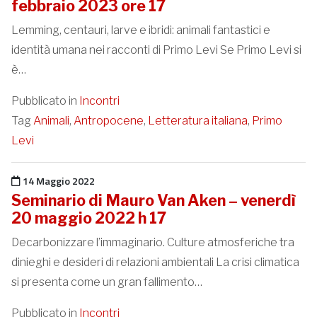
febbraio 2023 ore 17
Lemming, centauri, larve e ibridi: animali fantastici e
identità umana nei racconti di Primo Levi Se Primo Levi si
è…
Pubblicato in
Incontri
Tag
Animali
,
Antropocene
,
Letteratura italiana
,
Primo
Levi
Pubblicato il
14 Maggio 2022
Seminario di Mauro Van Aken – venerdì
20 maggio 2022 h 17
Decarbonizzare l’immaginario. Culture atmosferiche tra
dinieghi e desideri di relazioni ambientali La crisi climatica
si presenta come un gran fallimento…
Pubblicato in
Incontri