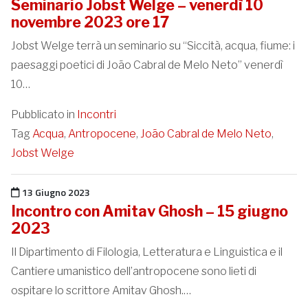
Seminario Jobst Welge – venerdì 10
novembre 2023 ore 17
Jobst Welge terrà un seminario su “Siccità, acqua, fiume: i
paesaggi poetici di João Cabral de Melo Neto” venerdì
10…
Pubblicato in
Incontri
Tag
Acqua
,
Antropocene
,
João Cabral de Melo Neto
,
Jobst Welge
Pubblicato il
13 Giugno 2023
Incontro con Amitav Ghosh – 15 giugno
2023
Il Dipartimento di Filologia, Letteratura e Linguistica e il
Cantiere umanistico dell’antropocene sono lieti di
ospitare lo scrittore Amitav Ghosh.…