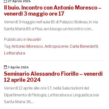
Pubblicato il
27 Aprile 2024
Il buio. Incontro con Antonio Moresco –
venerdì 3 maggio ore 17
Venerdì 3 maggio nell’aula B1 di Palazzo Boileau, in via
Santa Maria 85 a Pisa, avrà luogo un incontro con…
Pubblicato in
Incontri
Tag
Antonio Moresco
,
Antropocene
,
Carla Benedetti
,
Letteratura
Pubblicato il
7 Aprile 2024
Seminario Alessandro Fiorillo – venerdì
12 aprile 2024
Venerdì 12 aprile alle ore 17, nella Sala riunioni del
Dipartimento di Filologia, Letteratura e Linguistica (via
Santa Maria 36,…