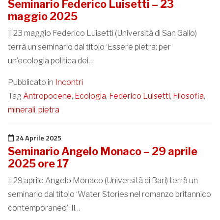
Seminario Federico Luisetti – 23
maggio 2025
Il 23 maggio Federico Luisetti (Università di San Gallo)
terrà un seminario dal titolo ‘Essere pietra: per
un’ecologia politica dei…
Pubblicato in
Incontri
Tag
Antropocene
,
Ecologia
,
Federico Luisetti
,
Filosofia
,
minerali
,
pietra
Pubblicato il
24 Aprile 2025
Seminario Angelo Monaco – 29 aprile
2025 ore 17
Il 29 aprile Angelo Monaco (Università di Bari) terrà un
seminario dal titolo ‘Water Stories nel romanzo britannico
contemporaneo’. Il…