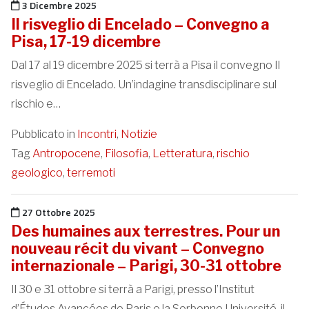
Pubblicato il
3 Dicembre 2025
Il risveglio di Encelado – Convegno a
Pisa, 17-19 dicembre
Dal 17 al 19 dicembre 2025 si terrà a Pisa il convegno Il
risveglio di Encelado. Un’indagine transdisciplinare sul
rischio e…
Pubblicato in
Incontri
,
Notizie
Tag
Antropocene
,
Filosofia
,
Letteratura
,
rischio
geologico
,
terremoti
Pubblicato il
27 Ottobre 2025
Des humaines aux terrestres. Pour un
nouveau récit du vivant – Convegno
internazionale – Parigi, 30-31 ottobre
Il 30 e 31 ottobre si terrà a Parigi, presso l’Institut
d’Études Avancées de Paris e la Sorbonne Université, il…