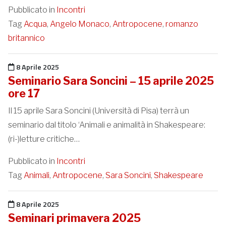
Pubblicato in
Incontri
Tag
Acqua
,
Angelo Monaco
,
Antropocene
,
romanzo
britannico
Pubblicato il
8 Aprile 2025
Seminario Sara Soncini – 15 aprile 2025
ore 17
Il 15 aprile Sara Soncini (Università di Pisa) terrà un
seminario dal titolo ‘Animali e animalità in Shakespeare:
(ri-)letture critiche…
Pubblicato in
Incontri
Tag
Animali
,
Antropocene
,
Sara Soncini
,
Shakespeare
Pubblicato il
8 Aprile 2025
Seminari primavera 2025