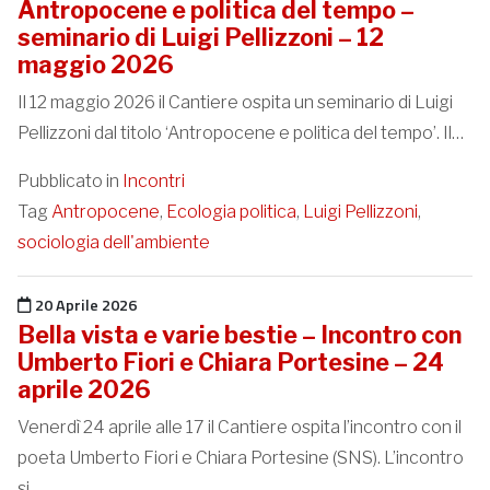
Antropocene e politica del tempo –
seminario di Luigi Pellizzoni – 12
maggio 2026
Il 12 maggio 2026 il Cantiere ospita un seminario di Luigi
Pellizzoni dal titolo ‘Antropocene e politica del tempo’. Il…
Pubblicato in
Incontri
Tag
Antropocene
,
Ecologia politica
,
Luigi Pellizzoni
,
sociologia dell'ambiente
Pubblicato il
20 Aprile 2026
Bella vista e varie bestie – Incontro con
Umberto Fiori e Chiara Portesine – 24
aprile 2026
Venerdì 24 aprile alle 17 il Cantiere ospita l’incontro con il
poeta Umberto Fiori e Chiara Portesine (SNS). L’incontro
si…