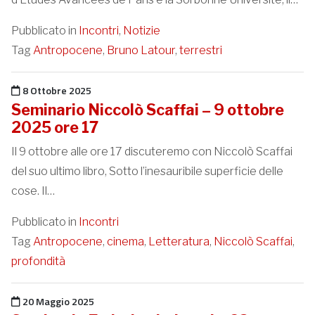
Pubblicato in
Incontri
,
Notizie
Tag
Antropocene
,
Bruno Latour
,
terrestri
Pubblicato il
8 Ottobre 2025
Seminario Niccolò Scaffai – 9 ottobre
2025 ore 17
Il 9 ottobre alle ore 17 discuteremo con Niccolò Scaffai
del suo ultimo libro, Sotto l’inesauribile superficie delle
cose. Il…
Pubblicato in
Incontri
Tag
Antropocene
,
cinema
,
Letteratura
,
Niccolò Scaffai
,
profondità
Pubblicato il
20 Maggio 2025