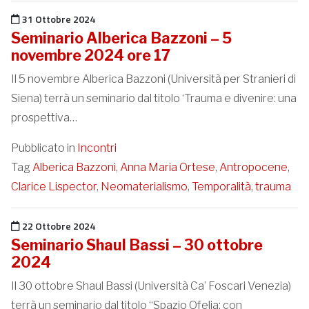
Pubblicato il
31 Ottobre 2024
Seminario Alberica Bazzoni – 5
novembre 2024 ore 17
Il 5 novembre Alberica Bazzoni (Università per Stranieri di
Siena) terrà un seminario dal titolo ‘Trauma e divenire: una
prospettiva…
Pubblicato in
Incontri
Tag
Alberica Bazzoni
,
Anna Maria Ortese
,
Antropocene
,
Clarice Lispector
,
Neomaterialismo
,
Temporalità
,
trauma
Pubblicato il
22 Ottobre 2024
Seminario Shaul Bassi – 30 ottobre
2024
Il 30 ottobre Shaul Bassi (Università Ca’ Foscari Venezia)
terrà un seminario dal titolo “Spazio Ofelia: con