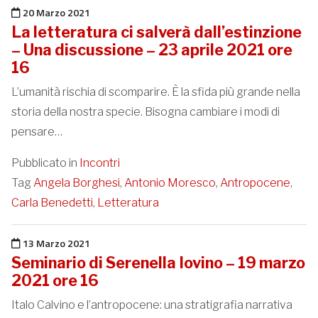
Pubblicato il
20 Marzo 2021
La letteratura ci salverà dall’estinzione
– Una discussione – 23 aprile 2021 ore
16
L’umanità rischia di scomparire. È la sfida più grande nella
storia della nostra specie. Bisogna cambiare i modi di
pensare…
Pubblicato in
Incontri
Tag
Angela Borghesi
,
Antonio Moresco
,
Antropocene
,
Carla Benedetti
,
Letteratura
Pubblicato il
13 Marzo 2021
Seminario di Serenella Iovino – 19 marzo
2021 ore 16
Italo Calvino e l’antropocene: una stratigrafia narrativa