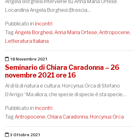
Angela Borghesi interviene su Anna Maria Ortese.
Locandina Angela Borghesi (Brescia…
Pubblicato in
Incontri
Tag
Angela Borghesi
,
Anna Maria Ortese
,
Antropocene
,
Letteratura italiana
Pubblicato il
18 Novembre 2021
Seminario di Chiara Caradonna – 26
novembre 2021 ore 16
Al di là di natura e cultura: Horcynus Orca di Stefano
D’Arrigo “Ma allora, che specie di specie è sta specie…
Pubblicato in
Incontri
Tag
Antropocene
,
Chiara Caradonna
,
Horcynus Orca
Pubblicato il
3 Ottobre 2021