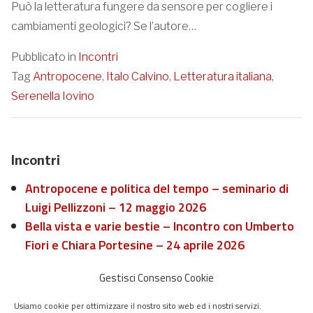
Può la letteratura fungere da sensore per cogliere i
cambiamenti geologici? Se l’autore…
Pubblicato in
Incontri
Tag
Antropocene
,
Italo Calvino
,
Letteratura italiana
,
Serenella Iovino
Incontri
Antropocene e politica del tempo – seminario di
Luigi Pellizzoni – 12 maggio 2026
Bella vista e varie bestie – Incontro con Umberto
Fiori e Chiara Portesine – 24 aprile 2026
Il fascismo e la specie folle – Un incontro con
Gestisci Consenso Cookie
Roberto Esposito e Antonio Moresco – 20 marzo
2026
Usiamo cookie per ottimizzare il nostro sito web ed i nostri servizi.