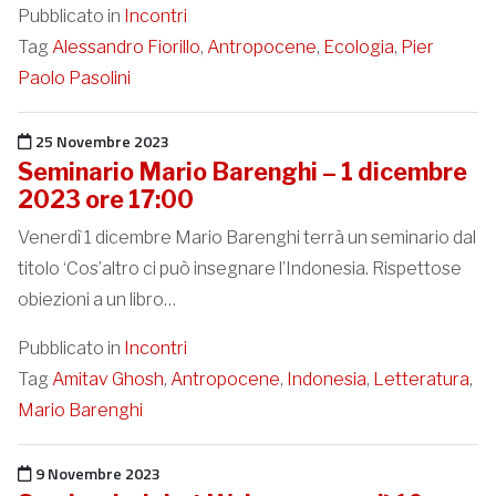
Pubblicato in
Incontri
Tag
Alessandro Fiorillo
,
Antropocene
,
Ecologia
,
Pier
Paolo Pasolini
Pubblicato il
25 Novembre 2023
Seminario Mario Barenghi – 1 dicembre
2023 ore 17:00
Venerdì 1 dicembre Mario Barenghi terrà un seminario dal
titolo ‘Cos’altro ci può insegnare l’Indonesia. Rispettose
obiezioni a un libro…
Pubblicato in
Incontri
Tag
Amitav Ghosh
,
Antropocene
,
Indonesia
,
Letteratura
,
Mario Barenghi
Pubblicato il
9 Novembre 2023