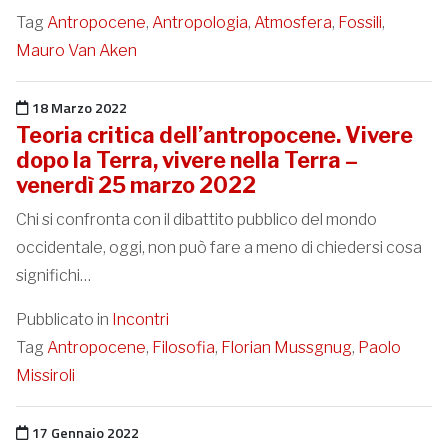
Tag
Antropocene
,
Antropologia
,
Atmosfera
,
Fossili
,
Mauro Van Aken
Pubblicato il
18 Marzo 2022
Teoria critica dell’antropocene. Vivere
dopo la Terra, vivere nella Terra –
venerdì 25 marzo 2022
Chi si confronta con il dibattito pubblico del mondo
occidentale, oggi, non può fare a meno di chiedersi cosa
significhi…
Pubblicato in
Incontri
Tag
Antropocene
,
Filosofia
,
Florian Mussgnug
,
Paolo
Missiroli
Pubblicato il
17 Gennaio 2022