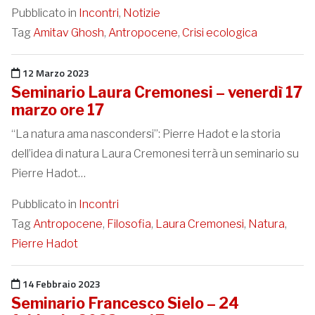
Pubblicato in
Incontri
,
Notizie
Tag
Amitav Ghosh
,
Antropocene
,
Crisi ecologica
Pubblicato il
12 Marzo 2023
Seminario Laura Cremonesi – venerdì 17
marzo ore 17
“La natura ama nascondersi”: Pierre Hadot e la storia
dell’idea di natura Laura Cremonesi terrà un seminario su
Pierre Hadot…
Pubblicato in
Incontri
Tag
Antropocene
,
Filosofia
,
Laura Cremonesi
,
Natura
,
Pierre Hadot
Pubblicato il
14 Febbraio 2023
Seminario Francesco Sielo – 24