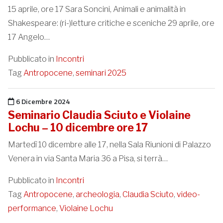
15 aprile, ore 17 Sara Soncini, Animali e animalità in
Shakespeare: (ri-)letture critiche e sceniche 29 aprile, ore
17 Angelo…
Pubblicato in
Incontri
Tag
Antropocene
,
seminari 2025
Pubblicato il
6 Dicembre 2024
Seminario Claudia Sciuto e Violaine
Lochu – 10 dicembre ore 17
Martedì 10 dicembre alle 17, nella Sala Riunioni di Palazzo
Venera in via Santa Maria 36 a Pisa, si terrà…
Pubblicato in
Incontri
Tag
Antropocene
,
archeologia
,
Claudia Sciuto
,
video-
performance
,
Violaine Lochu