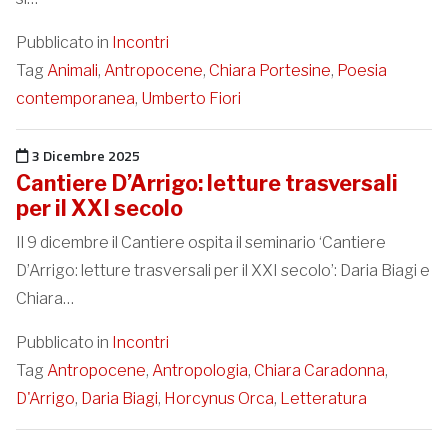
Pubblicato in
Incontri
Tag
Animali
,
Antropocene
,
Chiara Portesine
,
Poesia
contemporanea
,
Umberto Fiori
Pubblicato il
3 Dicembre 2025
Cantiere D’Arrigo: letture trasversali
per il XXI secolo
Il 9 dicembre il Cantiere ospita il seminario ‘Cantiere
D’Arrigo: letture trasversali per il XXI secolo’: Daria Biagi e
Chiara…
Pubblicato in
Incontri
Tag
Antropocene
,
Antropologia
,
Chiara Caradonna
,
D'Arrigo
,
Daria Biagi
,
Horcynus Orca
,
Letteratura